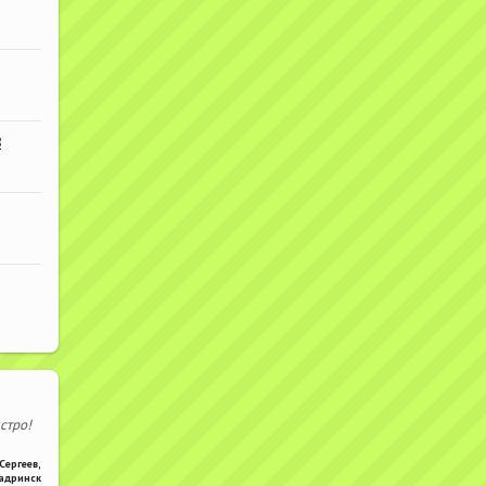
В
стро!
Сергеев
,
адринск