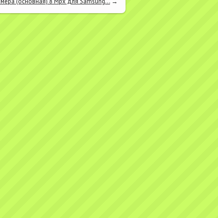
мера (основная) 8 Mpx для Samsung...
→