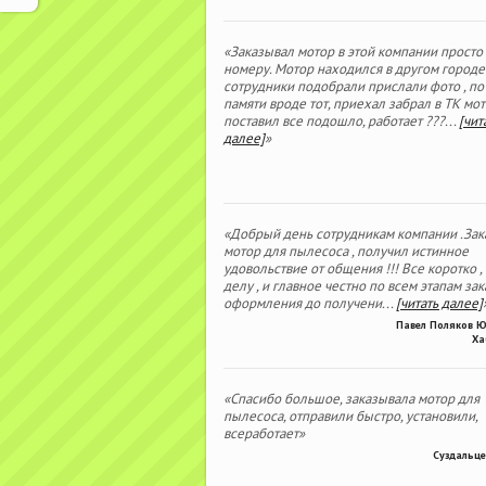
«Заказывал мотор в этой компании просто
номеру. Мотор находился в другом городе
сотрудники подобрали прислали фото , по
памяти вроде тот, приехал забрал в ТК мо
поставил все подошло, работает ???
...
[чит
далее]
»
«Добрый день сотрудникам компании .Зак
мотор для пылесоса , получил истинное
удовольствие от общения !!! Все коротко ,
делу , и главное честно по всем этапам зака
оформления до получени
...
[читать далее]
Павел Поляков 
Ха
«Спасибо большое, заказывала мотор для
пылесоса, отправили быстро, установили,
всеработает»
Суздальце