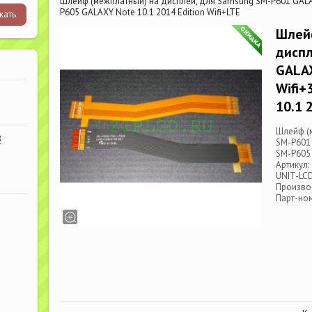
Шлейф (межплатный) на дисплей, для Samsung SM-P601 GALAXY
P605 GALAXY Note 10.1 2014 Edition Wifi+LTE
Шлей
диспл
GALAX
Wifi+
10.1 
Шлейф (
В
SM-P601 
SM-P605 
Артикул:
UNIT-LC
Произво
Парт-но