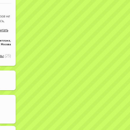
ров не
сь,
читать
ветлана
,
Москва
вы
(25)