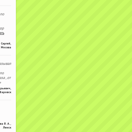
 по
тор
ать
Сергей
,
Москва
азывал
 по
за , от
»
Юрьевич
,
баровск
ва В. А.
,
Ленск