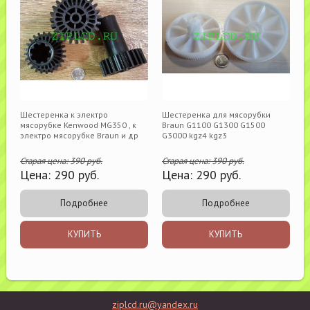
Шестеренка к электро
Шестеренка для мясорубки
мясорубке Kenwood MG350 , к
Braun G1100 G1300 G1500
электро мясорубке Braun и др
G3000 kgz4 kgz3
Старая цена:
390
руб.
Старая цена:
390
руб.
Цена:
290
руб.
Цена:
290
руб.
Подробнее
Подробнее
КУПИТЬ
КУПИТЬ
ziplcd.ru@yandex.ru