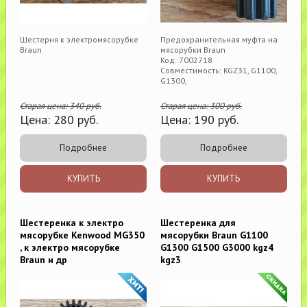
Шестерня к электромясорубке
Предохранительная муфта на
Braun
мясорубки Braun
Код: 7002718
Совместимость: KGZ31, G1100,
G1300,
Старая цена:
340
руб.
Старая цена:
300
руб.
Цена:
280
руб.
Цена:
190
руб.
Подробнее
Подробнее
КУПИТЬ
КУПИТЬ
Шестеренка к электро
Шестеренка для
мясорубке Kenwood MG350
мясорубки Braun G1100
, к электро мясорубке
G1300 G1500 G3000 kgz4
Braun и др
kgz3