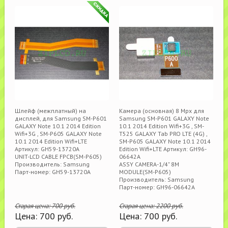
Шлейф (межплатный) на
Камера (основная) 8 Mpx для
дисплей, для Samsung SM-P601
Samsung SM-P601 GALAXY Note
GALAXY Note 10.1 2014 Edition
10.1 2014 Edition Wifi+3G , SM-
Wifi+3G , SM-P605 GALAXY Note
T525 GALAXY Tab PRO LTE (4G) ,
10.1 2014 Edition Wifi+LTE
SM-P605 GALAXY Note 10.1 2014
Артикул: GH59-13720A
Edition Wifi+LTE Артикул: GH96-
UNIT-LCD CABLE FPCB(SM-P605)
06642A
Производитель: Samsung
ASSY CAMERA-1/4" 8M
Парт-номер: GH59-13720A
MODULE(SM-P605)
Производитель: Samsung
Парт-номер: GH96-06642A
Старая цена:
700
руб.
Старая цена:
2200
руб.
Цена:
700
руб.
Цена:
700
руб.