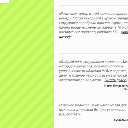
«Заказывал мотор в этой компании просто
номеру. Мотор находился в другом городе
сотрудники подобрали прислали фото , по
памяти вроде тот, приехал забрал в ТК мо
поставил все подошло, работает ???
...
[чит
далее]
»
«Добрый день сотрудникам компании .Зак
мотор для пылесоса , получил истинное
удовольствие от общения !!! Все коротко ,
делу , и главное честно по всем этапам зака
оформления до получени
...
[читать далее]
Павел Поляков 
Ха
«Спасибо большое, заказывала мотор для
пылесоса, отправили быстро, установили,
всеработает»
Суздальце