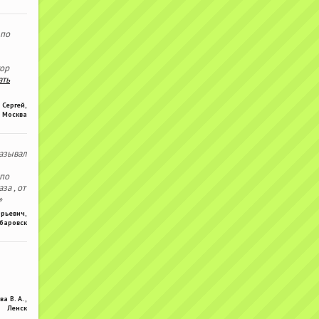
 по
тор
ать
Сергей
,
Москва
азывал
 по
за , от
»
Юрьевич
,
баровск
ва В. А.
,
Ленск