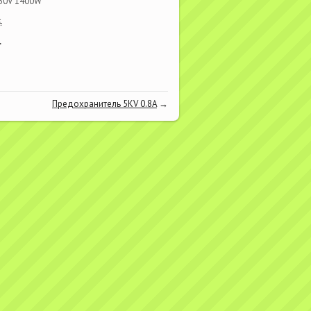
230V 1400W
.
.
Предохранитель 5KV 0.8A
→