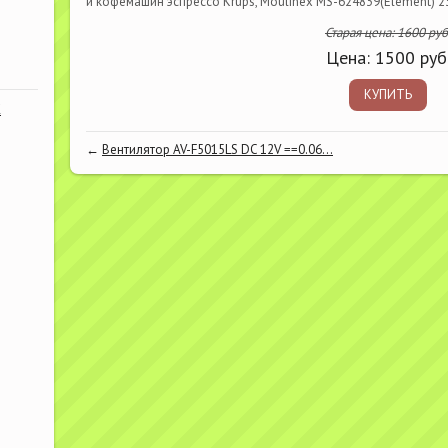
и кофемашин эспрессо Krups, Moulinex MS-624839(Element) 
Старая цена:
1600
руб
Цена:
1500
руб
КУПИТЬ
К
←
Вентилятор AV-F5015LS DC 12V ==0.06...