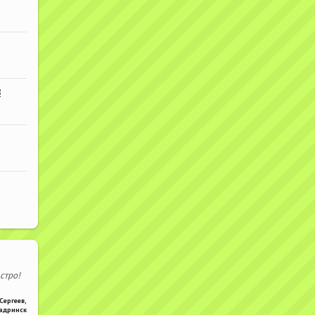
В
стро!
Сергеев
,
адринск