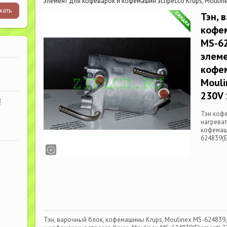
элемент для кофеварок и кофемашин эспрессо Krups, Moulin
Тэн, 
кофем
MS-62
элеме
кофем
Mouli
230V
В
Тэн кофе
нагрева
кофемаши
624839(E
Тэн, варочный блок, кофемашины Krups, Moulinex MS-624839