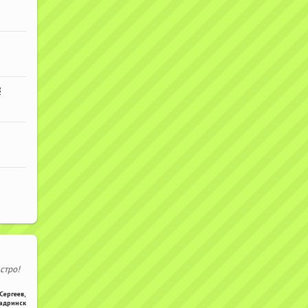
В
стро!
Сергеев
,
адринск