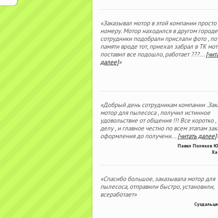
«Заказывал мотор в этой компании просто
номеру. Мотор находился в другом городе
сотрудники подобрали прислали фото , по
памяти вроде тот, приехал забрал в ТК мо
поставил все подошло, работает ???
...
[чит
далее]
»
«Добрый день сотрудникам компании .Зак
мотор для пылесоса , получил истинное
удовольствие от общения !!! Все коротко ,
делу , и главное честно по всем этапам зака
оформления до получени
...
[читать далее]
Павел Поляков 
Ха
«Спасибо большое, заказывала мотор для
пылесоса, отправили быстро, установили,
всеработает»
Суздальце