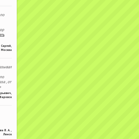
 по
тор
ать
Сергей
,
Москва
азывал
 по
за , от
»
Юрьевич
,
баровск
ва В. А.
,
Ленск