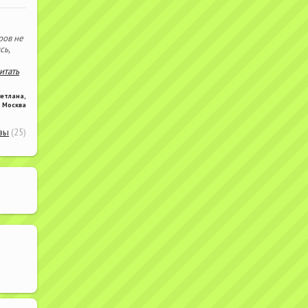
ров не
сь,
читать
ветлана
,
Москва
вы
(25)