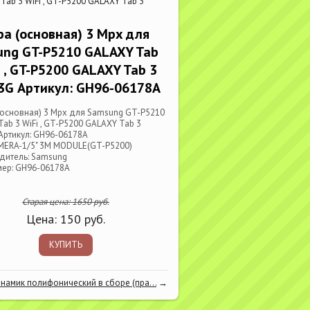
ab 3 WiFi , GT-P5200 GALAXY Tab 3
а (основная) 3 Mpx для
ung GT-P5210 GALAXY Tab
i , GT-P5200 GALAXY Tab 3
3G Артикул: GH96-06178A
(основная) 3 Mpx для Samsung GT-P5210
ab 3 WiFi , GT-P5200 GALAXY Tab 3
Артикул: GH96-06178A
MERA-1/5" 3M MODULE(GT-P5200)
дитель: Samsung
мер: GH96-06178A
Старая цена:
1650
руб.
Цена:
150
руб.
КУПИТЬ
намик полифонический в сборе (пра...
→