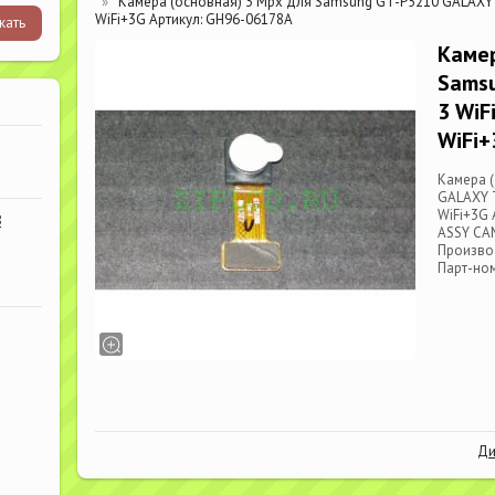
Камера (основная) 3 Mpx для Samsung GT-P5210 GALAXY T
WiFi+3G Артикул: GH96-06178A
Камер
Sams
3 WiF
WiFi+
Камера 
GALAXY T
WiFi+3G 
В
ASSY CA
Произво
Парт-но
Ди