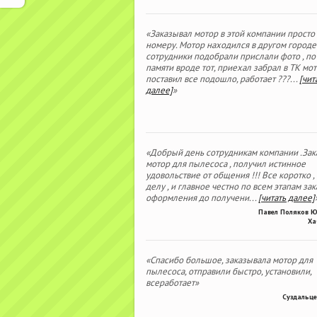
«Заказывал мотор в этой компании просто
номеру. Мотор находился в другом городе
сотрудники подобрали прислали фото , по
памяти вроде тот, приехал забрал в ТК мо
поставил все подошло, работает ???
...
[чит
далее]
»
«Добрый день сотрудникам компании .Зак
мотор для пылесоса , получил истинное
удовольствие от общения !!! Все коротко ,
делу , и главное честно по всем этапам зака
оформления до получени
...
[читать далее]
Павел Поляков 
Ха
«Спасибо большое, заказывала мотор для
пылесоса, отправили быстро, установили,
всеработает»
Суздальце