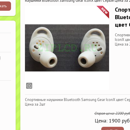
наушники Bluetooth Samsung Gear IconX цвет Серый Цена за 
Спор
Bluet
цвет 
Спортив
IconX цв
Цена за 
В
Спортивные наушники Bluetooth Samsung Gear IconX цвет Се
Цена за 2шт
Старая цена:
2200
руб
Цена:
1900
руб