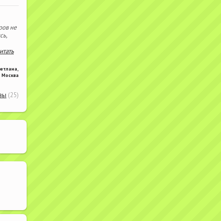
ров не
сь,
читать
ветлана
,
Москва
вы
(25)