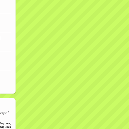
В
стро!
Сергеев
,
адринск