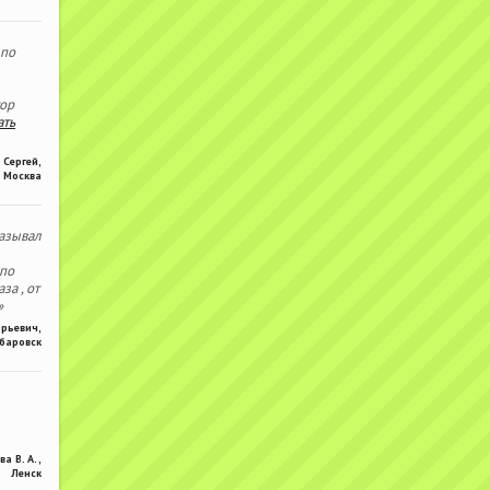
 по
тор
ать
Сергей
,
Москва
азывал
 по
за , от
»
Юрьевич
,
баровск
ва В. А.
,
Ленск