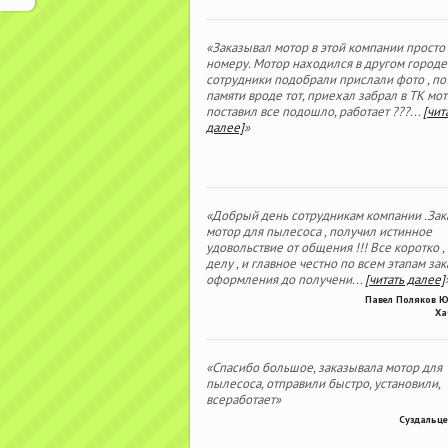
«Заказывал мотор в этой компании просто
номеру. Мотор находился в другом городе
сотрудники подобрали прислали фото , по
памяти вроде тот, приехал забрал в ТК мо
поставил все подошло, работает ???
...
[чит
далее]
»
«Добрый день сотрудникам компании .Зак
мотор для пылесоса , получил истинное
удовольствие от общения !!! Все коротко ,
делу , и главное честно по всем этапам зака
оформления до получени
...
[читать далее]
Павел Поляков 
Ха
«Спасибо большое, заказывала мотор для
пылесоса, отправили быстро, установили,
всеработает»
Суздальце