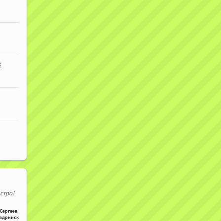
В
стро!
Сергеев
,
адринск