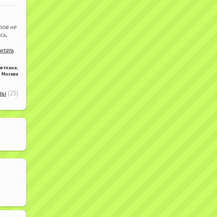
ров не
сь,
читать
ветлана
,
Москва
вы
(25)