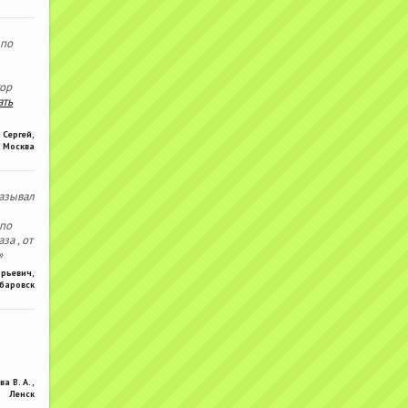
 по
тор
ать
Сергей
,
Москва
азывал
 по
за , от
»
Юрьевич
,
баровск
ва В. А.
,
Ленск