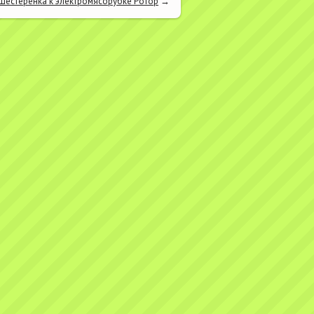
Шестеренка к электромясорубке Ротор
→