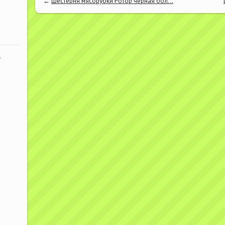
←
Шестерня мясорубки Ротор черная бол...
К