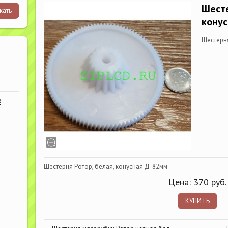
Шесте
кону
Шестерня
В
Шестерня Ротор, белая, конусная Д-82мм
Цена:
370
руб.
КУПИТЬ