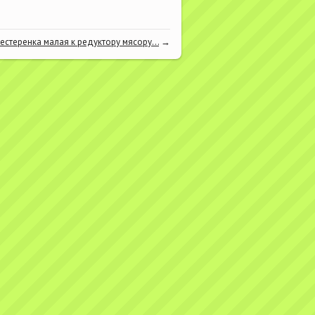
естеренка малая к редуктору мясору...
→