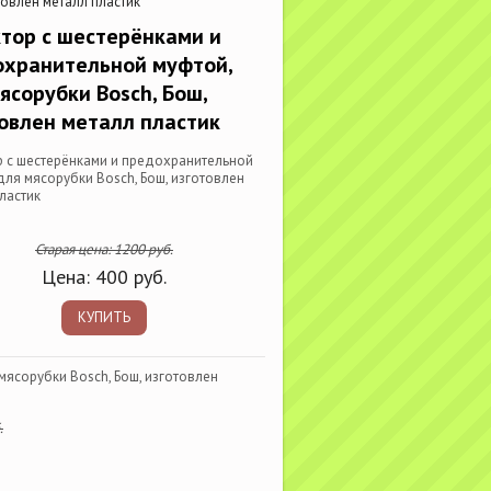
товлен металл пластик
тор с шестерёнками и
охранительной муфтой,
ясорубки Bosch, Бош,
овлен металл пластик
р с шестерёнками и предохранительной
для мясорубки Bosch, Бош, изготовлен
ластик
Старая цена:
1200
руб.
Цена:
400
руб.
КУПИТЬ
мясорубки Bosch, Бош, изготовлен
.