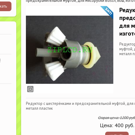
предохранительной муфтой, для мясорубки Bosch, Бош, изго
Редук
пред
для м
изгот
Редукто
муфтой, 
металл п
В
Редуктор с шестерёнками и предохранительной муфтой, для 
металл пластик
Старая цена:
1200
руб
Цена:
400
руб.