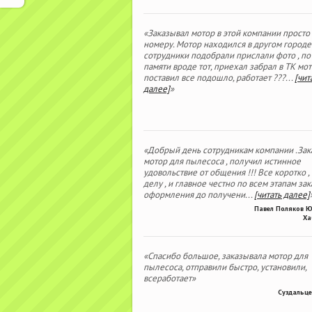
«Заказывал мотор в этой компании просто
номеру. Мотор находился в другом городе
сотрудники подобрали прислали фото , по
памяти вроде тот, приехал забрал в ТК мо
поставил все подошло, работает ???
...
[чит
далее]
»
«Добрый день сотрудникам компании .Зак
мотор для пылесоса , получил истинное
удовольствие от общения !!! Все коротко ,
делу , и главное честно по всем этапам зака
оформления до получени
...
[читать далее]
Павел Поляков 
Ха
«Спасибо большое, заказывала мотор для
пылесоса, отправили быстро, установили,
всеработает»
Суздальце