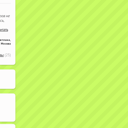
ров не
сь,
читать
ветлана
,
Москва
вы
(25)