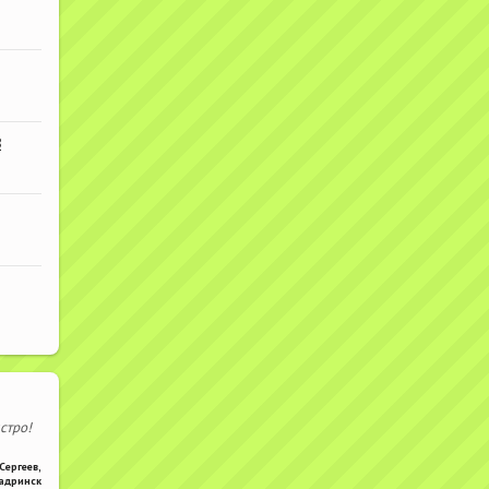
В
стро!
Сергеев
,
адринск