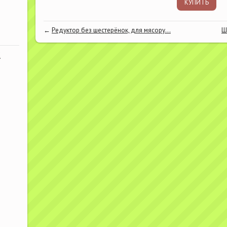
КУПИТЬ
←
Редуктор без шестерёнок, для мясору...
Ш
К