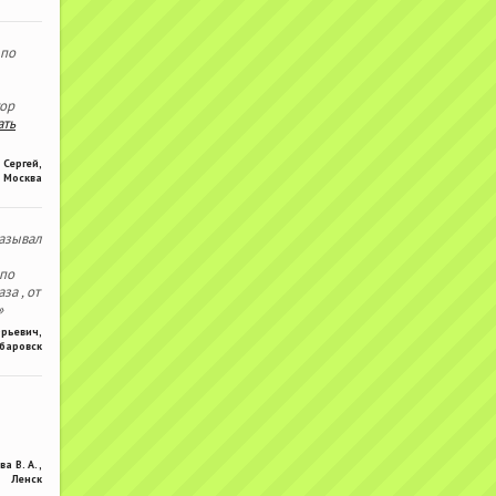
 по
тор
ать
Сергей
,
Москва
азывал
 по
за , от
»
Юрьевич
,
баровск
ва В. А.
,
Ленск