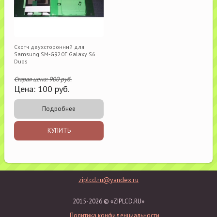
Скотч двухсторонний для
Samsung SM-G920F Galaxy S6
Duos
Старая цена:
900
руб.
Цена:
100
руб.
Подробнее
КУПИТЬ
ziplcd.ru@yandex.ru
2015-2026 © «ZIPLCD.RU»
Политика конфиденциальности