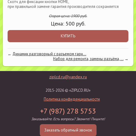
Скотч для фиксации кнопки HOME,
при правильной замене гарантия производителя сохраняется
Старая цена:
1900
руб.
Цена:
500
руб.
КУПИТЬ
←
Динамик разговорный с разъемом гарн...
Набор для ремонта, замены разъёма, ...
→
ziplcd.ru@yandex.ru
2015-2026 © «ZIPLCD.RU»
Политика конфиденциальности
+7 (987) 278 5753
Заказывайте. Есть вопросы? Звоните! Пишите!
Заказать обратный звонок