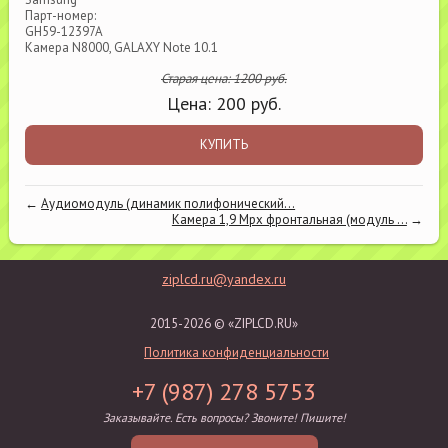
Парт-номер:
GH59-12397A
Камера N8000, GALAXY Note 10.1
Старая цена:
1200
руб.
Цена:
200
руб.
КУПИТЬ
←
Аудиомодуль (динамик полифонический...
Камера 1,9 Mpx фронтальная (модуль ...
→
ziplcd.ru@yandex.ru
2015-2026 © «ZIPLCD.RU»
Политика конфиденциальности
+7 (987) 278 5753
Заказывайте. Есть вопросы? Звоните! Пишите!