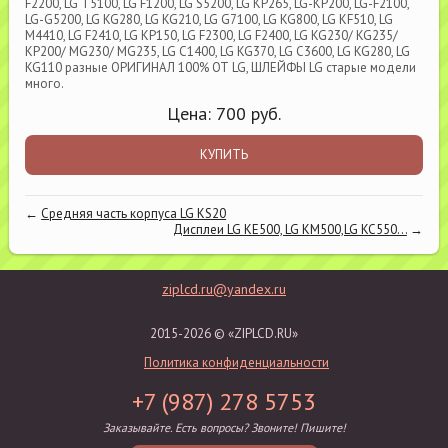
F2200, LG T5100, LG F1200, LG S5200, LG KP265, LG-KP200, LG-F2100,
LG-G5200, LG KG280, LG KG210, LG G7100, LG KG800, LG KF510, LG
M4410, LG F2410, LG KP150, LG F2300, LG F2400, LG KG230/ KG235/
KP200/ MG230/ MG235, LG C1400, LG KG370, LG C3600, LG KG280, LG
KG110 разные ОРИГИНАЛ 100% ОТ LG, ШЛЕЙФЫ LG старые модели
много.
Цена:
700
руб.
КУПИТЬ
←
Средняя часть корпуса LG KS20
Дисплеи LG KE500, LG KM500,LG KC550...
→
ziplcd.ru@yandex.ru
2015-2026 © «ZIPLCD.RU»
Политика конфиденциальности
+7 (987) 278 5753
Заказывайте. Есть вопросы? Звоните! Пишите!