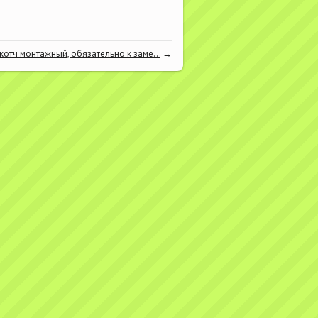
котч монтажный, обязательно к заме...
→