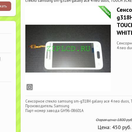
стекло samsung sm-g318H galaxy ace 4 neo duos, TOUCH SCR
Сенсо
g318H
TOUCH
WHIT
Сенсорно
4 neo du
В
Сенсорное стекло samsung sm-g318H galaxy ace 4 neo duos,
Производитель: Samsung
Парт-номер завода GH96-08601A
Старая цена:
1800
руб
Цена:
450
руб.