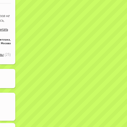
ров не
сь,
читать
ветлана
,
Москва
вы
(25)