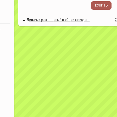
КУПИТЬ
←
Динамик разговорный в сборе с микро...
С
К