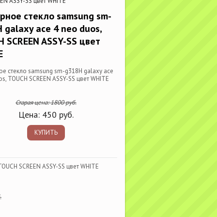
EEN ASSY-SS цвет WHITE
рное стекло samsung sm-
 galaxy ace 4 neo duos,
 SCREEN ASSY-SS цвет
E
е стекло samsung sm-g318H galaxy ace
os, TOUCH SCREEN ASSY-SS цвет WHITE
Старая цена:
1800
руб.
Цена:
450
руб.
КУПИТЬ
 TOUCH SCREEN ASSY-SS цвет WHITE
.