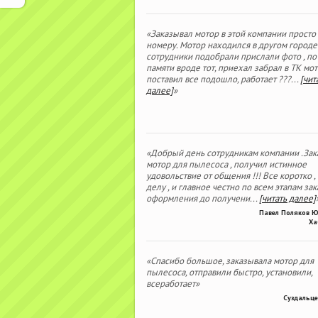
«Заказывал мотор в этой компании просто
номеру. Мотор находился в другом городе
сотрудники подобрали прислали фото , по
памяти вроде тот, приехал забрал в ТК мо
поставил все подошло, работает ???
...
[чит
далее]
»
«Добрый день сотрудникам компании .Зак
мотор для пылесоса , получил истинное
удовольствие от общения !!! Все коротко ,
делу , и главное честно по всем этапам зака
оформления до получени
...
[читать далее]
Павел Поляков 
Ха
«Спасибо большое, заказывала мотор для
пылесоса, отправили быстро, установили,
всеработает»
Суздальце