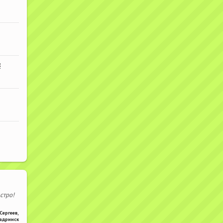
В
стро!
Сергеев
,
адринск