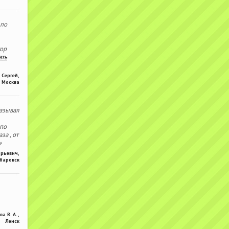
 по
тор
ать
Сергей
,
Москва
азывал
 по
за , от
»
Юрьевич
,
баровск
ва В. А.
,
Ленск