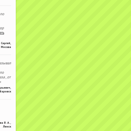
 по
тор
ать
Сергей
,
Москва
азывал
 по
за , от
»
Юрьевич
,
баровск
ва В. А.
,
Ленск