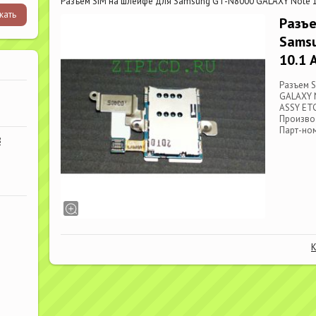
Разъем SIM на шлейфе для Samsung GT-N8000 GALAXY Note 1
Разъе
Sams
10.1 
Разъем 
GALAXY N
ASSY ETC
Произво
Парт-но
В
К