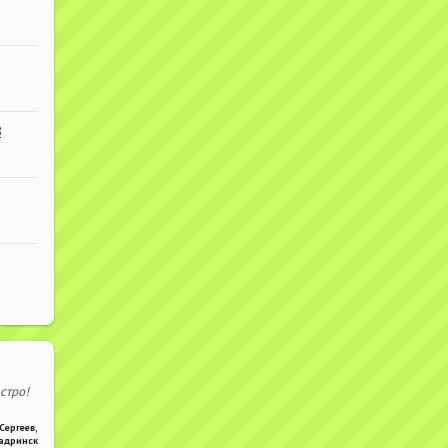
В
стро!
Сергеев
,
адринск