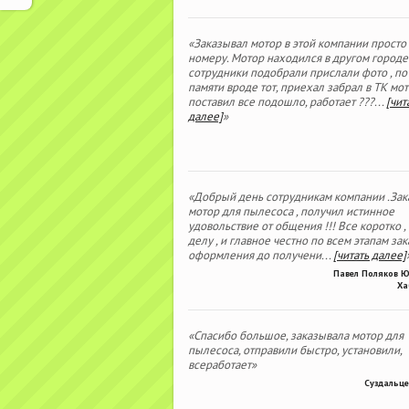
«Заказывал мотор в этой компании просто
номеру. Мотор находился в другом городе
сотрудники подобрали прислали фото , по
памяти вроде тот, приехал забрал в ТК мо
поставил все подошло, работает ???
...
[чит
далее]
»
«Добрый день сотрудникам компании .Зак
мотор для пылесоса , получил истинное
удовольствие от общения !!! Все коротко ,
делу , и главное честно по всем этапам зака
оформления до получени
...
[читать далее]
Павел Поляков 
Ха
«Спасибо большое, заказывала мотор для
пылесоса, отправили быстро, установили,
всеработает»
Суздальце