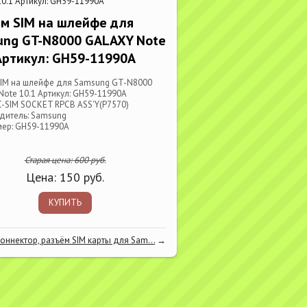
0.1 Артикул: GH59-11990A
м SIM на шлейфе для
ung GT-N8000 GALAXY Note
Артикул: GH59-11990A
SIM на шлейфе для Samsung GT-N8000
ote 10.1 Артикул: GH59-11990A
-SIM SOCKET RPCB ASS'Y(P7570)
дитель: Samsung
мер: GH59-11990A
Старая цена:
600
руб.
Цена:
150
руб.
КУПИТЬ
оннектор, разъём SIM карты для Sam...
→