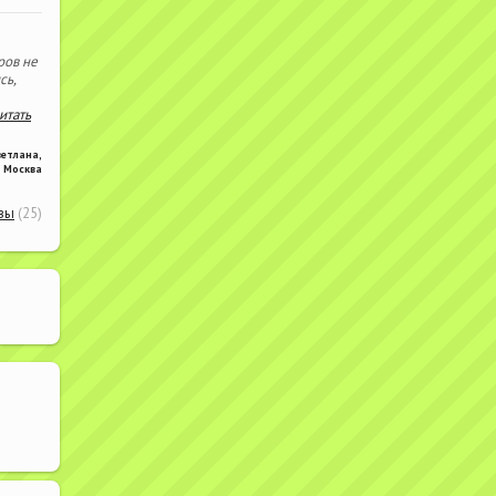
ров не
сь,
читать
ветлана
,
Москва
вы
(25)