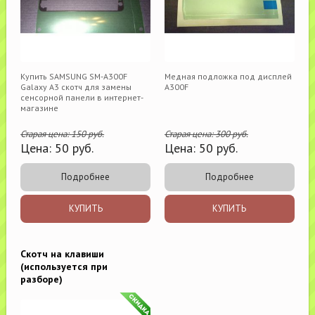
Купить SAMSUNG SM-A300F
Медная подложка под дисплей
Galaxy A3 скотч для замены
A300F
сенсорной панели в интернет-
магазине
Старая цена:
150
руб.
Старая цена:
300
руб.
Цена:
50
руб.
Цена:
50
руб.
Подробнее
Подробнее
КУПИТЬ
КУПИТЬ
Скотч на клавиши
(используется при
разборе)