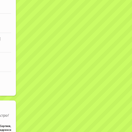
В
стро!
Сергеев
,
адринск