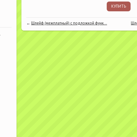
КУПИТЬ
←
Шлейф (межплатный) с подложкой функ...
Шле
К