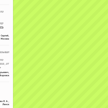
 по
тор
ать
Сергей
,
Москва
азывал
 по
за , от
»
Юрьевич
,
баровск
ва В. А.
,
Ленск