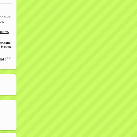
ров не
сь,
читать
ветлана
,
Москва
вы
(25)