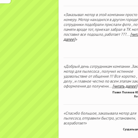
«Заказывал мотор в этой компании просто
номеру. Мотор находился в другом городе
сотрудники подобрали прислали фото , по
памяти вроде тот, приехал забрал в ТК мо
поставил все подошло, работает ???
...
[чит
далее]
»
«Добрый день сотрудникам компании .Зак
мотор для пылесоса , получил истинное
удовольствие от общения !!! Все коротко ,
делу , и главное честно по всем этапам зака
оформления до получени
...
[читать далее]
Павел Поляков 
Ха
«Спасибо большое, заказывала мотор для
пылесоса, отправили быстро, установили,
всеработает»
Суздальце