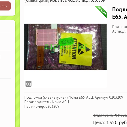
(клавиатурная) Nokia E65, АСЦ, Артикул: 0203209
Подло
E65, 
Подложка
Артикул:
В
Подложка (клавиатурная) Nokia E65, АСЦ, Артикул: 0203209
Производитель: Nokia АСЦ
Парт-номер: 0203209
Старая цена:
450
руб.
Цена:
1350
руб