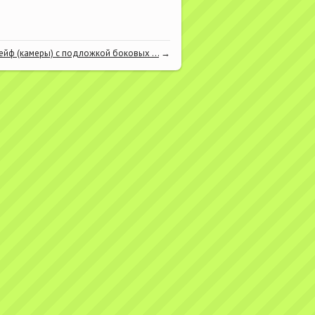
йф (камеры) с подложкой боковых ...
→