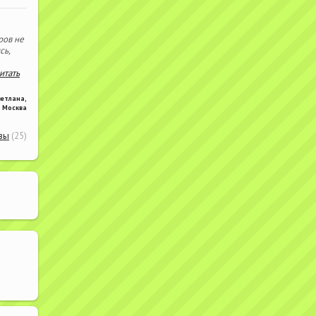
ров не
сь,
читать
ветлана
,
Москва
вы
(25)