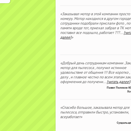
«Заказывал мотор в этой компании просто
номеру. Мотор находился в другом городе
сотрудники подобрали прислали фото , по
памяти вроде тот, приехал забрал в ТК мо
поставил все подошло, работает ???
...
[чит
далее]
»
«Добрый день сотрудникам компании .Зак
мотор для пылесоса , получил истинное
удовольствие от общения !!! Все коротко ,
делу , и главное честно по всем этапам зака
оформления до получени
...
[читать далее]
Павел Поляков 
Ха
«Спасибо большое, заказывала мотор для
пылесоса, отправили быстро, установили,
всеработает»
Суздальце