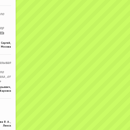
 по
тор
ать
Сергей
,
Москва
азывал
 по
за , от
»
Юрьевич
,
баровск
ва В. А.
,
Ленск