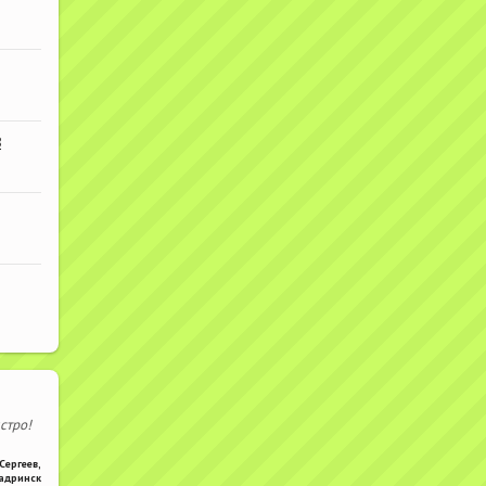
В
стро!
Сергеев
,
адринск