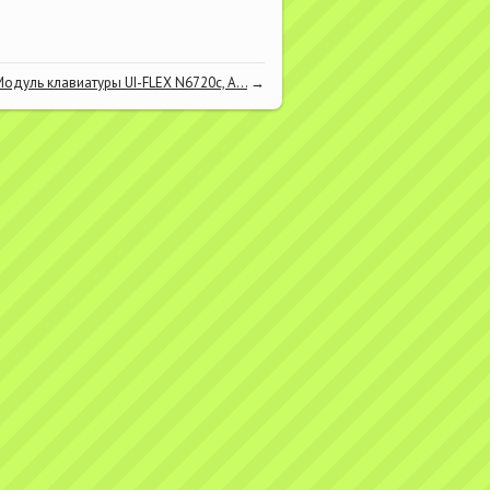
Модуль клавиатуры UI-FLEX N6720c, А...
→