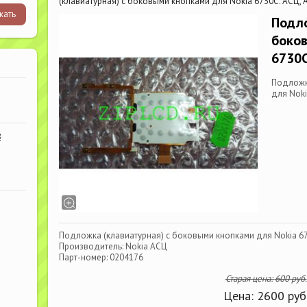
(клавиатурная) с боковыми кнопками для Nokia 6730C. АСЦ, 
Подло
боков
6730C
Подложк
для Noki
В
Подложка (клавиатурная) с боковыми кнопками для Nokia 67
Производитель: Nokia АСЦ
Парт-номер: 0204176
Старая цена:
600
руб.
Цена:
2600
руб