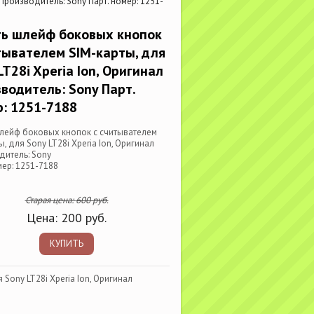
 Производитель: Sony Парт. номер: 1251-
ть шлейф боковых кнопок
тывателем SIM-карты, для
LT28i Xperia Ion, Оригинал
водитель: Sony Парт.
: 1251-7188
шлейф боковых кнопок с считывателем
ы, для Sony LT28i Xperia Ion, Оригинал
дитель: Sony
мер: 1251-7188
Старая цена:
600
руб.
Цена:
200
руб.
КУПИТЬ
Sony LT28i Xperia Ion, Оригинал