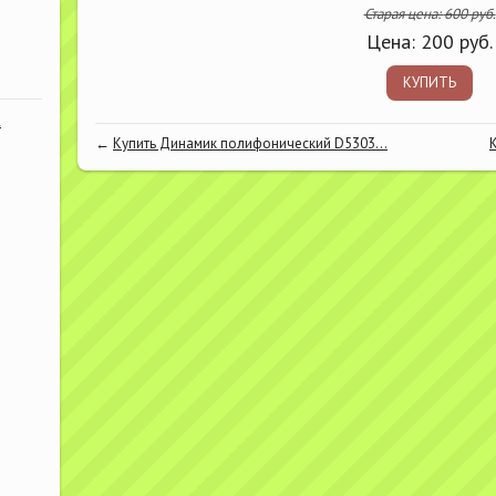
Старая цена:
600
руб.
Цена:
200
руб.
КУПИТЬ
К
←
Купить Динамик полифонический D5303...