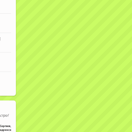
В
стро!
Сергеев
,
адринск