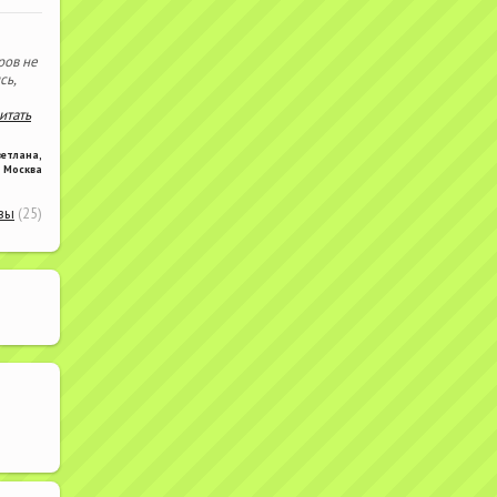
ров не
сь,
читать
ветлана
,
Москва
вы
(25)