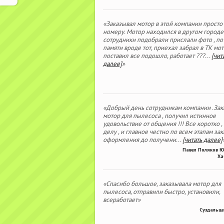
«Заказывал мотор в этой компании просто
номеру. Мотор находился в другом городе
сотрудники подобрали прислали фото , по
памяти вроде тот, приехал забрал в ТК мо
поставил все подошло, работает ???
...
[чит
далее]
»
«Добрый день сотрудникам компании .Зак
мотор для пылесоса , получил истинное
удовольствие от общения !!! Все коротко ,
делу , и главное честно по всем этапам зака
оформления до получени
...
[читать далее]
Павел Поляков 
Ха
«Спасибо большое, заказывала мотор для
пылесоса, отправили быстро, установили,
всеработает»
Суздальце