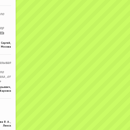
 по
тор
ать
Сергей
,
Москва
азывал
 по
за , от
»
Юрьевич
,
баровск
ва В. А.
,
Ленск