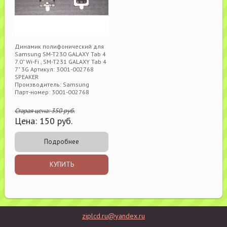
Динамик полифонический для
Samsung SM-T230 GALAXY Tab 4
7.0" Wi-Fi , SM-T231 GALAXY Tab 4
7" 3G Артикул: 3001-002768
SPEAKER
Производитель: Samsung
Парт-номер: 3001-002768
Старая цена:
350
руб.
Цена:
150
руб.
Подробнее
КУПИТЬ
ziplcd.ru@yandex.ru