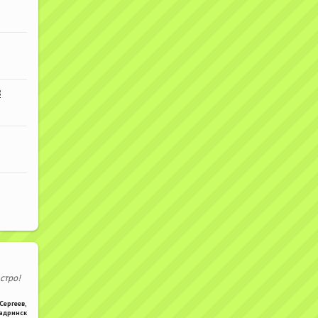
В
стро!
Сергеев
,
адринск