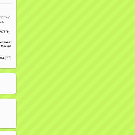
ров не
сь,
читать
ветлана
,
Москва
вы
(25)