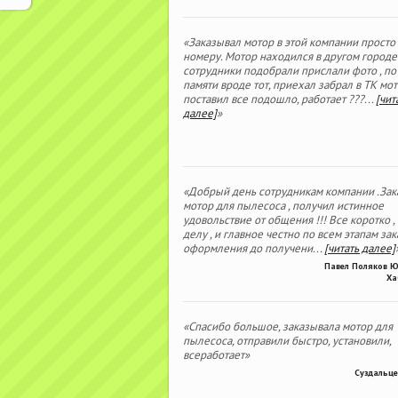
«Заказывал мотор в этой компании просто
номеру. Мотор находился в другом городе
сотрудники подобрали прислали фото , по
памяти вроде тот, приехал забрал в ТК мо
поставил все подошло, работает ???
...
[чит
далее]
»
«Добрый день сотрудникам компании .Зак
мотор для пылесоса , получил истинное
удовольствие от общения !!! Все коротко ,
делу , и главное честно по всем этапам зака
оформления до получени
...
[читать далее]
Павел Поляков 
Ха
«Спасибо большое, заказывала мотор для
пылесоса, отправили быстро, установили,
всеработает»
Суздальце