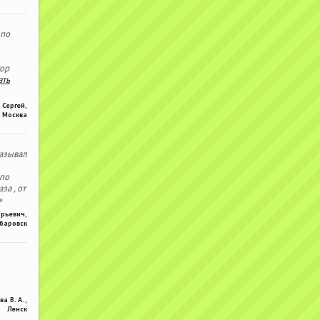
 по
тор
ать
Сергей
,
Москва
азывал
 по
за , от
»
Юрьевич
,
баровск
ва В. А.
,
Ленск