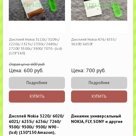
Дисплей Nokia 3110c/ 3109c/
Дисплей Nokia N76/ 6555/
2220s/ 2323c/ 2330c/ 2680s/
3610f/ 6650f
2720f/ 3500c/ 3900/ 7070 - (lcd)
(128*160)
Старая цена:
600
руб.
Цена:
600
руб.
Цена:
700
руб.
Подробнее
Подробнее
КУПИТЬ
КУПИТЬ
Дисплей Nokia 3220/ 6020/
Динамик универсальный
6021/ 6235i/ 6236i/ 7260/
NOKIA, FLY, SONY и другие
9300/ 9300i/ 9500/ N90 -
(lcd) (130*130 Amazon),