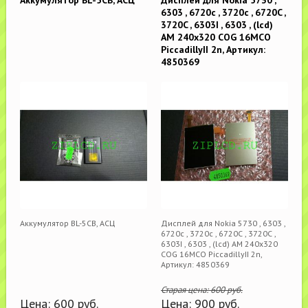
6303 , 6720c , 3720c , 6720C ,
3720C , 6303I , 6303 , (lcd)
AM 240x320 COG 16MCO
PiccadillyII 2n, Артикул:
4850369
Аккумулятор BL-5CB, АСЦ
Дисплей для Nokia 5730 , 6303 ,
6720c , 3720c , 6720C , 3720C ,
6303I , 6303 , (lcd) AM 240x320
COG 16MCO PiccadillyII 2n,
Артикул: 4850369
Старая цена:
600
руб.
Цена:
600
руб.
Цена:
900
руб.