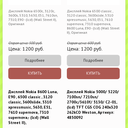
Дисплей Nokia 6500c, 3120c,
Дисплей Nokia 6500 classic ,
3600s, 5310, 5630, E51, 7610sn,
3120 classic, 3600slide, 5310
7310, E90 - (lcd) (Wall Street II),
xpressmusic, 5630, E51, 7610
Оригинал
supernova, 7310 supernova,
8600 Luna, E90 - (lcd) (Wall Street
II), Оригинал
Старая цена:
500
руб.
Старая цена:
600
руб.
Цена:
1200
руб.
Цена:
1200
руб.
Подробнее
Подробнее
КУПИТЬ
КУПИТЬ
Дисплей Nokia 8600 Luna,
Дисплей Nokia 5000/ 5220/
E90 , 6500 classic , 3120
7100sn/ 7210sn/
classic, 3600slide, 5310
2700c/3610f/ 5130/ C2-01,
xpressmusic, 5630, E51,
(lcd) TFT CGS COG 240x320
7610 supernova, 7310
262kCO Weston, Артикул:
supernova,- (lcd) (Wall
4850092
Street II),