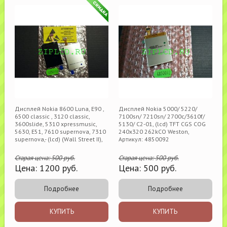
Дисплей Nokia 8600 Luna, E90 ,
Дисплей Nokia 5000/ 5220/
6500 classic , 3120 classic,
7100sn/ 7210sn/ 2700c/3610f/
3600slide, 5310 xpressmusic,
5130/ C2-01, (lcd) TFT CGS COG
5630, E51, 7610 supernova, 7310
240x320 262kCO Weston,
supernova,- (lcd) (Wall Street II),
Артикул: 4850092
Старая цена:
500
руб.
Старая цена:
500
руб.
Цена:
1200
руб.
Цена:
500
руб.
Подробнее
Подробнее
КУПИТЬ
КУПИТЬ