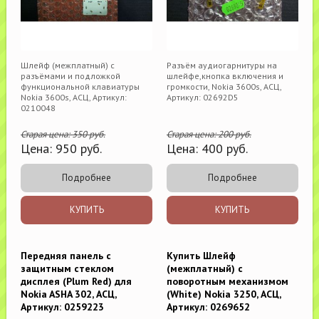
Шлейф (межплатный) с
Разъём аудиогарнитуры на
разъёмами и подложкой
шлейфе,кнопка включения и
функциональной клавиатуры
громкости, Nokia 3600s, АСЦ,
Nokia 3600s, АСЦ, Артикул:
Артикул: 02692D5
0210048
Старая цена:
350
руб.
Старая цена:
200
руб.
Цена:
950
руб.
Цена:
400
руб.
Подробнее
Подробнее
КУПИТЬ
КУПИТЬ
Передняя панель с
Купить Шлейф
защитным стеклом
(межплатный) с
дисплея (Plum Red) для
поворотным механизмом
Nokia ASHA 302, АСЦ,
(White) Nokia 3250, АСЦ,
Артикул: 0259223
Артикул: 0269652