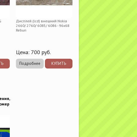
G
Дисплей (lcd) внешний Nokia
:
2660/ 2760/ 6085/ 6086 - 96x68
Rebun
Цена:
700
руб.
ТЬ
Подробнее
КУПИТЬ
ения,
номер