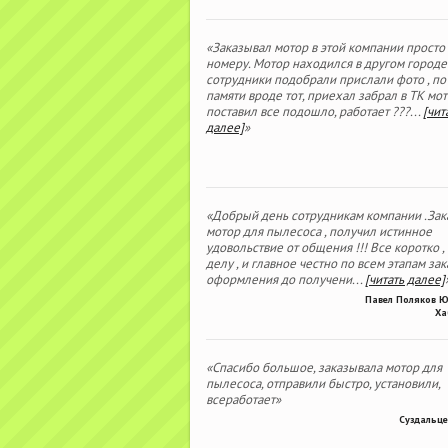
«Заказывал мотор в этой компании просто
номеру. Мотор находился в другом городе
сотрудники подобрали прислали фото , по
памяти вроде тот, приехал забрал в ТК мо
поставил все подошло, работает ???
...
[чит
далее]
»
«Добрый день сотрудникам компании .Зак
мотор для пылесоса , получил истинное
удовольствие от общения !!! Все коротко ,
делу , и главное честно по всем этапам зака
оформления до получени
...
[читать далее]
Павел Поляков 
Ха
«Спасибо большое, заказывала мотор для
пылесоса, отправили быстро, установили,
всеработает»
Суздальце