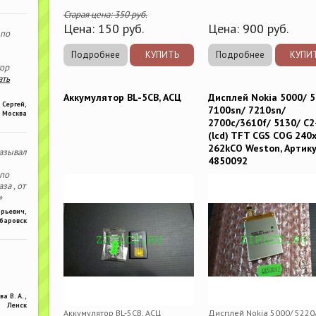
Старая цена:
350
руб.
Цена:
150
руб.
Цена:
900
руб.
 по
Подробнее
КУПИТЬ
Подробнее
КУПИ
тор
ать
Аккумулятор BL-5CB, АСЦ
Дисплей Nokia 5000/ 
Сергей
,
7100sn/ 7210sn/
Москва
2700c/3610f/ 5130/ C2
(lcd) TFT CGS COG 240
262kCO Weston, Артику
азывал
4850092
 по
за , от
»
Юрьевич
,
баровск
ва В. А.
,
Ленск
Аккумулятор BL-5CB, АСЦ
Дисплей Nokia 5000/ 5220