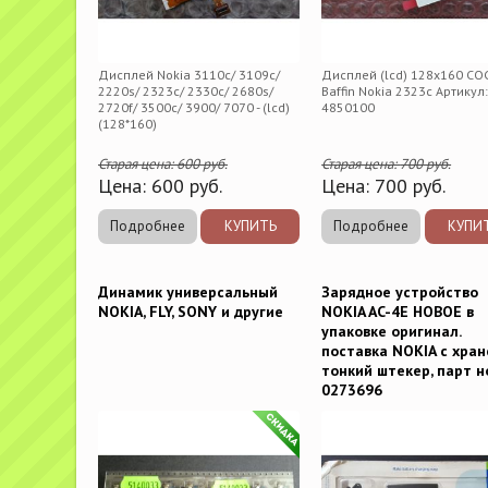
Дисплей Nokia 3110c/ 3109c/
Дисплей (lcd) 128x160 CO
2220s/ 2323c/ 2330c/ 2680s/
Baffin Nokia 2323c Артикул
2720f/ 3500c/ 3900/ 7070 - (lcd)
4850100
(128*160)
Старая цена:
600
руб.
Старая цена:
700
руб.
Цена:
600
руб.
Цена:
700
руб.
Подробнее
КУПИТЬ
Подробнее
КУПИ
Динамик универсальный
Зарядное устройство
NOKIA, FLY, SONY и другие
NOKIA AC-4E НОВОЕ в
упаковке оригинал.
поставка NOKIA с хран
тонкий штекер, парт 
0273696