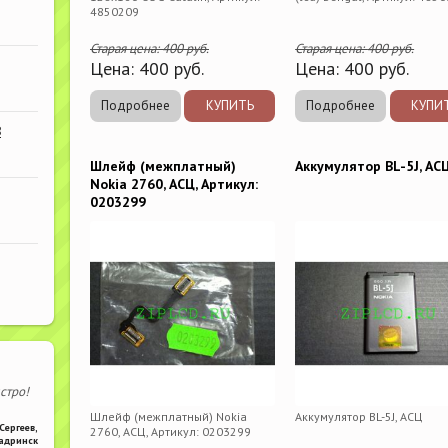
4850209
Старая цена:
400
руб.
Старая цена:
400
руб.
Цена:
400
руб.
Цена:
400
руб.
Подробнее
КУПИТЬ
Подробнее
КУПИ
В
Шлейф (межплатный)
Аккумулятор BL-5J, АС
Nokia 2760, АСЦ, Артикул:
0203299
стро!
Шлейф (межплатный) Nokia
Аккумулятор BL-5J, АСЦ
Сергеев
,
2760, АСЦ, Артикул: 0203299
адринск