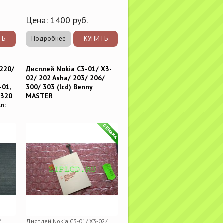
Цена:
1400
руб.
ТЬ
Подробнее
КУПИТЬ
5220/
Дисплей Nokia C3-01/ X3-
02/ 202 Asha/ 203/ 206/
-01,
300/ 303 (lcd) Benny
x320
MASTER
л:
/
Дисплей Nokia C3-01/ X3-02/