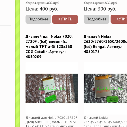
Старая цена:
400
руб.
Старая цена:
300
руб.
Цена:
400
руб.
Цена:
300
руб.
Подробнее
КУПИТЬ
Подробнее
КУПИ
К
Дисплей для Nokia 7020 ,
Дисплей Nokia
2720F , (lcd) внешний.,
2630/2760/1650/2600c
малый TFT a-Si 128x160
(lcd) Bengal, Артикул:
COG Catalin, Артикул:
4850175
4850209
Дисплей для Nokia 7020 , 2720F
Дисплей Nokia
, (lcd) внешний., малый TFT a-Si
2630/2760/1650/2600c/266
128x160 COG Catalin, Артикул:
(lcd) Bengal, Артикул: 485