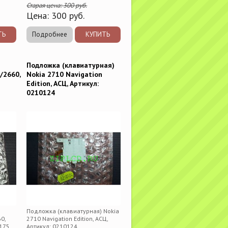
Старая цена:
300
руб.
Цена:
300
руб.
ТЬ
Подробнее
КУПИТЬ
Подложка (клавиатурная)
/2660,
Nokia 2710 Navigation
Edition, АСЦ, Артикул:
0210124
Подложка (клавиатурная) Nokia
0,
2710 Navigation Edition, АСЦ,
0175
Артикул: 0210124