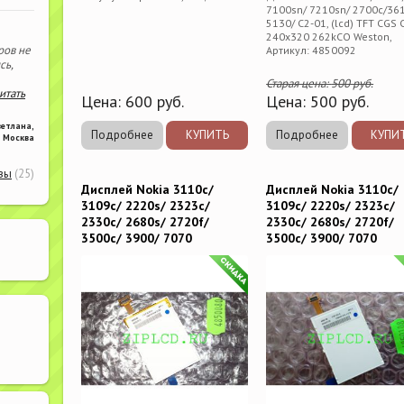
7100sn/ 7210sn/ 2700c/361
5130/ C2-01, (lcd) TFT CGS
240x320 262kCO Weston,
ров не
Артикул: 4850092
сь,
Старая цена:
500
руб.
читать
Цена:
600
руб.
Цена:
500
руб.
ветлана
,
Подробнее
КУПИТЬ
Подробнее
КУПИ
Москва
вы
(25)
Дисплей Nokia 3110c/
Дисплей Nokia 3110c/
3109c/ 2220s/ 2323c/
3109c/ 2220s/ 2323c/
2330c/ 2680s/ 2720f/
2330c/ 2680s/ 2720f/
3500c/ 3900/ 7070
3500c/ 3900/ 7070