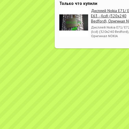
Только что купили
Дисплей Nokia E71/ 
E63 - (lcd) (320x240
Bedford), Оригинал 
Дисплей Nokia E71/ E72
(lcd) (320x240 Bedford),
Оригинал NOKIA