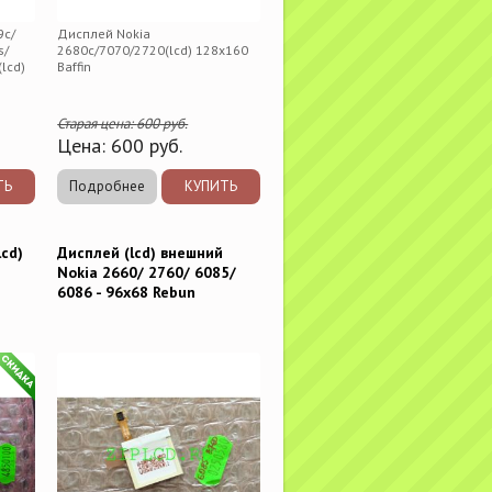
9c/
Дисплей Nokia
s/
2680c/7070/2720(lcd) 128x160
(lcd)
Baffin
Старая цена:
600
руб.
Цена:
600
руб.
ТЬ
Подробнее
КУПИТЬ
lcd)
Дисплей (lcd) внешний
Nokia 2660/ 2760/ 6085/
6086 - 96x68 Rebun