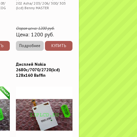
0f/
202 Asha/ 203/ 206/ 300/ 303
 COG
(lcd) Benny MASTER
Старая цена:
1200
руб.
Цена:
1200
руб.
ТЬ
Подробнее
КУПИТЬ
Дисплей Nokia
2680c/7070/2720(lcd)
128x160 Baffin